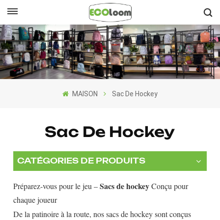
Français
English
Français
MAISON
Sac De Hockey
Deutsch
Español
Sac De Hockey
Nederlands
CATÉGORIES DE PRODUITS
Sacs de hockey
Préparez-vous pour le jeu –
Conçu pour
chaque joueur
De la patinoire à la route, nos sacs de hockey sont conçus