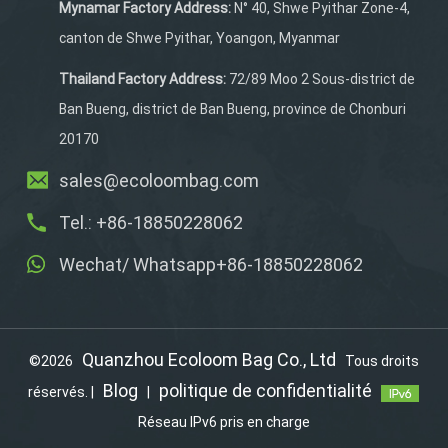
bandoulière rembourrée et
Mynamar Factory Address:
N° 40, Shwe Pyithar Zone-4,
résistante. De plus, il est
canton de Shwe Pyithar, Yoangon, Myanmar
livré avec un mousqueton
pratique.
Thailand Factory Address:
72/89 Moo 2 Sous-district de
Ban Bueng, district de Ban Bueng, province de Chonburi
20170
sales@ecoloombag.com
Tel.: +86-18850228062
Wechat/ Whatsapp+86-18850228062
Quanzhou Ecoloom Bag Co., Ltd
©2026
Tous droits
Blog
politique de confidentialité
réservés. |
|
Réseau IPv6 pris en charge