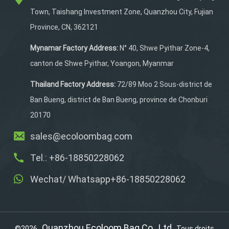
bandoulière est facile
Town, Taishang Investment Zone, Quanzhou City, Fujian
d'accès. Bandes
Province, CN, 362121
réfléchissantes à l'avant
et à l'arrière pour garder
Mynamar Factory Address:
N° 40, Shwe Pyithar Zone-4,
tous vos effets
canton de Shwe Pyithar, Yoangon, Myanmar
personnels près de chez
vous.
Thailand Factory Address:
72/89 Moo 2 Sous-district de
Ban Bueng, district de Ban Bueng, province de Chonburi
20170
sales@ecoloombag.com
Tel.: +86-18850228062
Wechat/ Whatsapp+86-18850228062
Quanzhou Ecoloom Bag Co., Ltd
©2026
Tous droits