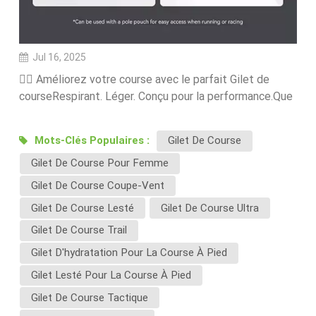
Jul 16, 2025
🏃‍♀️ Améliorez votre course avec le parfait Gilet de
courseRespirant. Léger. Conçu pour la performance.Que
vous soyez un joggeur débutant ou un coureur de trail
chevronné, un équipement adapté peut faire toute la
Mots-Clés Populaires :
Gilet De Course
différence. Chez Ecoloombag, nos gilets de course
Gilet De Course Pour Femme
sont soigneusement conçus pour offrir un confort, une
stabilité et une fonctionnalité inégalés, pour que vous
Gilet De Course Coupe-Vent
puissiez vous concentrer sur votre rythme, et non sur
Gilet De Course Lesté
Gilet De Course Ultra
votre sac.🔍 Qu'est-ce qui fait un grand Gilet de course?
Gilet De Course Trail
1. Tissu haute performanceNous utilisons des tissus
techniques qui évacuent l'humidité, sèchent rapidement
Gilet D'hydratation Pour La Course À Pied
et résistent aux odeurs pour vous garder au sec et à
Gilet Lesté Pour La Course À Pied
l'aise, même lors de vos courses longue distance.
Gilet De Course Tactique
Nombre de nos gilets sont fabriqués en polyester