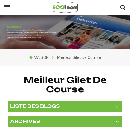
Français
English
Français
MAISON
Meilleur Gilet De Course
Deutsch
Español
Meilleur Gilet De
Course
Nederlands
LISTE DES BLOGS
ARCHIVES