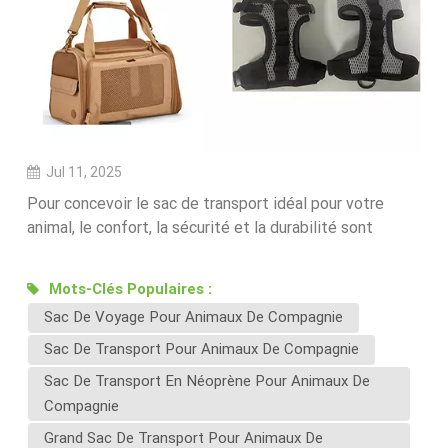
Jul 11, 2025
Pour concevoir le sac de transport idéal pour votre
animal, le confort, la sécurité et la durabilité sont
essentiels. Traditionnellement, des matériaux comme
le polyester et le nylon ont dominé le marché grâce à
Mots-Clés Populaires :
leur légèreté, leur résistance et leur prix abordable.
Sac De Voyage Pour Animaux De Compagnie
Mais chez Ecoloombag, nous repoussons sans cesse
les limites, et c'est là que le néoprène entre en
Sac De Transport Pour Animaux De Compagnie
jeu.Pourquoi nous adoptons le néoprène pour
Sac De Transport En Néoprène Pour Animaux De
Équipement de voyage pour animaux de compagnieLe
Compagnie
néoprène, généralement associé aux combinaisons de
Grand Sac De Transport Pour Animaux De
plongée et aux vêtements de sport, fait son chemin